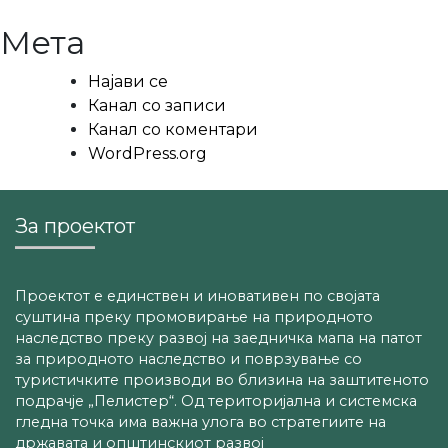
Мета
Најави се
Канал со записи
Канал со коментари
WordPress.org
За проектот
Проектот е единствен и иновативен по својата
суштина преку промовирање на природното
наследство преку развој на заедничка мапа на патот
за природното наследство и поврзување со
туристичките производи во близина на заштитеното
подрачје „Пелистер“. Од територијална и системска
гледна точка има важна улога во стратегиите на
државата и општинскиот развој