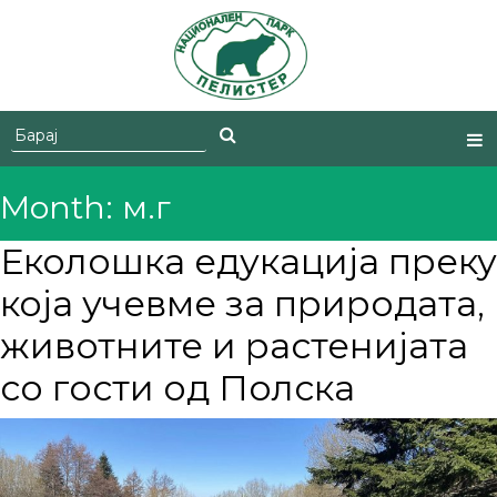
Skip
to
content
Month:
м.г
Еколошка едукација преку
која учевме за природата,
животните и растенијата
со гости од Полска