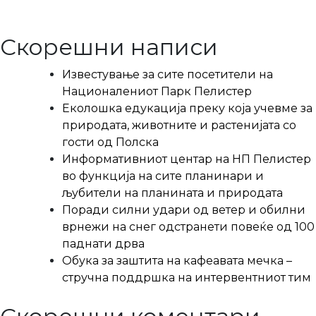
Скорешни написи
Известување за сите посетители на
Националениот Парк Пелистер
Еколошка едукација преку која учевме за
природата, животните и растенијата со
гости од Полска
Информативниот центар на НП Пелистер
во функција на сите планинари и
љубители на планината и природата
Поради силни удари од ветер и обилни
врнежи на снег одстранети повеќе од 100
паднати дрва
Обука за заштита на кафеавата мечка –
стручна поддршка на интервентниот тим