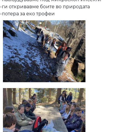
-ги откривавме боите во природата
-потера за еко трофеи