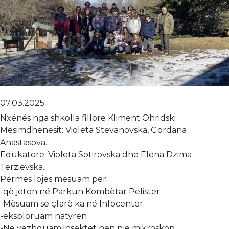
07.03.2025
Nxënës nga shkolla fillore Kliment Ohridski
Mësimdhënësit: Violeta Stevanovska, Gordana
Anastasova.
Edukatore: Violeta Sotirovska dhe Elena Dzima
Terzievska.
Përmes lojës mësuam për:
-që jeton në Parkun Kombëtar Pelister
-Mësuam se çfarë ka në Infocenter
-eksploruam natyrën
-Ne vëzhguam insektet nën një mikroskop