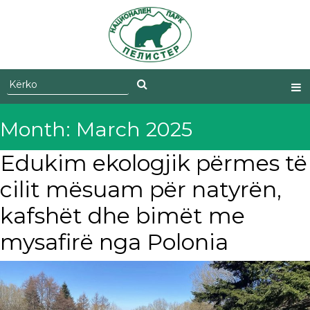
Skip
to
content
Month:
March 2025
Edukim ekologjik përmes të
cilit mësuam për natyrën,
kafshët dhe bimët me
mysafirë nga Polonia