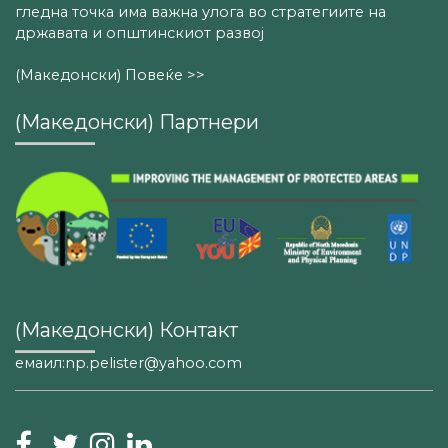
гледна точка има важна улога во стратегиите на
државата и општинскиот развој
(Македонски) Повеќе >>
(Македонски) Партнери
(Македонски) Контакт
емаил:np.pelister@yahoo.com