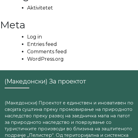
Aktivitetet
Meta
Log in
Entries feed
Comments feed
WordPress.org
(Македонски) За проектот
(Македонски) Проектот е единствен и иновативен по
својата суштина преку промовирање на природното
наследство преку развој на заедничка мапа на патот
за природното наследство и поврзување со
туристичките производи во близина на заштитеното
подрачје „Пелистер“. Од територијална и системска