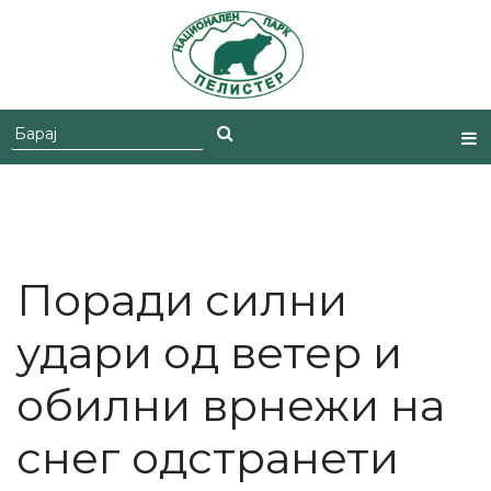
Skip
to
content
Поради силни
удари од ветер и
обилни врнежи на
снег одстранети