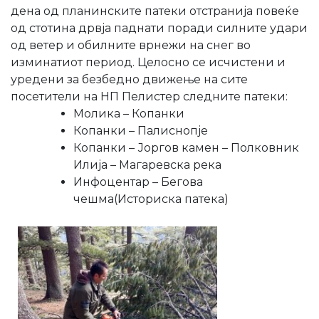
дена од планинските патеки отстранија повеќе
од стотина дрвја паднати поради силните удари
од ветер и обилните врнежи на снег во
изминатиот период. Целосно се исчистени и
уредени за безбедно движење на сите
посетители на НП Пелистер следните патеки:
Молика – Копанки
Копанки – Палиснопје
Копанки – Јоргов камен – Полковник
Илија – Магаревска река
Инфоцентар – Бегова
чешма(Историска патека)