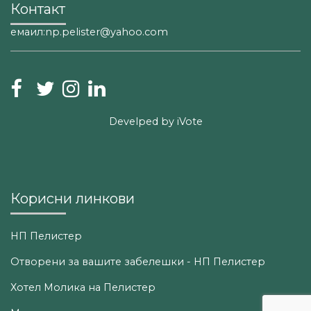
Контакт
емаил:np.pelister@yahoo.com
Develped by
iVote
Корисни линкови
НП Пелистер
Отворени за вашите забелешки - НП Пелистер
Хотел Молика на Пелистер