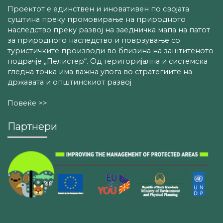
Проектот е единствен и иновативен по својата
суштина преку промовирање на природното
наследство преку развој на заедничка мапа на патот
за природното наследство и поврзување со
туристичките производи во близина на заштитеното
подрачје „Пелистер“. Од територијална и системска
гледна точка има важна улога во стратегиите на
државата и општинскиот развој
Повеќе >>
Партнери