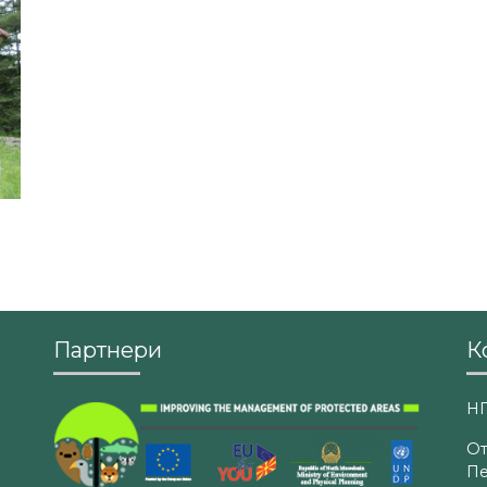
Партнери
К
НП
От
Пе