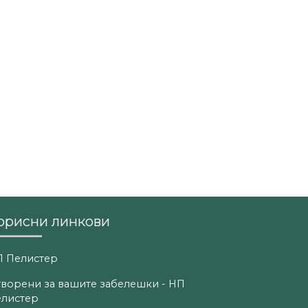
орисни линкови
 Пелистер
ворени за вашите забелешки - НП
листер