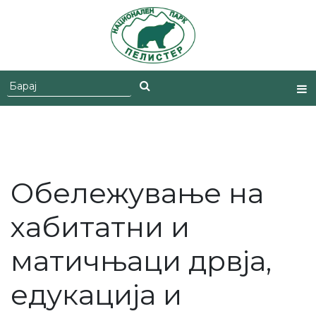
Skip
to
content
Обележување на
хабитатни и
матичњаци дрвја,
едукација и