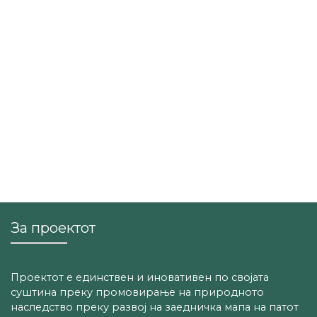
За проектот
Проектот е единствен и иновативен по својата
суштина преку промовирање на природното
наследство преку развој на заедничка мапа на патот