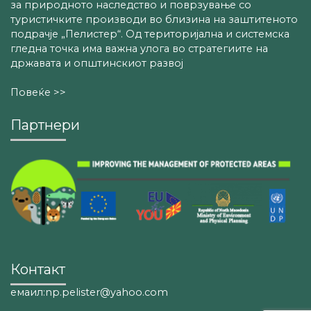
за природното наследство и поврзување со
туристичките производи во близина на заштитеното
подрачје „Пелистер“. Од територијална и системска
гледна точка има важна улога во стратегиите на
државата и општинскиот развој
Повеќе >>
Партнери
Контакт
емаил:np.pelister@yahoo.com