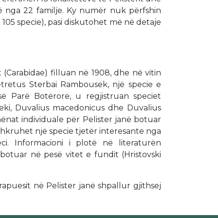
onë nga 22 familje. Ky numër nuk përfshin
ej 105 specie), pasi diskutohet më në detaje
(Carabidae) filluan në 1908, dhe në vitin
etretus Sterbai Rambousek, një specie e
së Parë Botërore, u regjistruan speciet
jeki, Duvalius macedonicus dhe Duvalius
hënat individuale për Pelister janë botuar
rshkruhet një specie tjetër interesante nga
i. Informacioni i plotë në literaturën
tuar në pesë vitet e fundit (Hristovski
vrapuesit në Pelister janë shpallur gjithsej