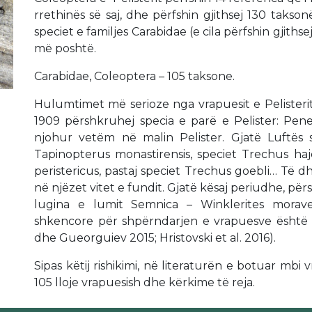
rrethinës së saj, dhe përfshin gjithsej 130 taks
speciet e familjes Carabidae (e cila përfshin gjiths
më poshtë.
Carabidae, Coleoptera – 105 taksone.
Hulumtimet më serioze nga vrapuesit e Pelisterit 
1909 përshkruhej specia e parë e Pelister: Pen
njohur vetëm në malin Pelister. Gjatë Luftës 
Tapinopterus monastirensis, speciet Trechus ha
peristericus, pastaj speciet Trechus goebli… Të d
në njëzet vitet e fundit. Gjatë kësaj periudhe, pë
lugina e lumit Semnica – Winklerites moravec
shkencore për shpërndarjen e vrapuesve është bo
dhe Gueorguiev 2015; Hristovski et al. 2016).
Sipas këtij rishikimi, në literaturën e botuar mbi 
105 lloje vrapuesish dhe kërkime të reja.