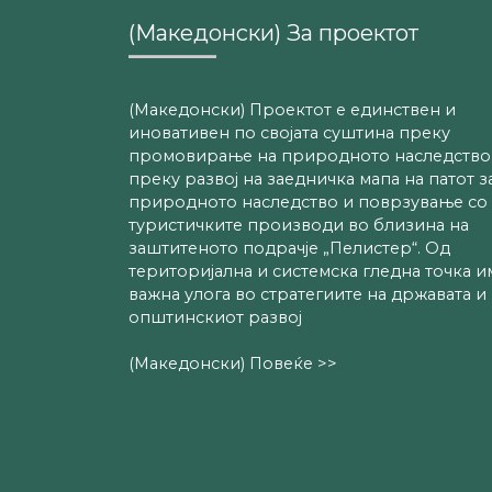
(Македонски) За проектот
(Македонски) Проектот е единствен и
иновативен по својата суштина преку
промовирање на природното наследство
преку развој на заедничка мапа на патот з
природното наследство и поврзување со
туристичките производи во близина на
заштитеното подрачје „Пелистер“. Од
територијална и системска гледна точка и
важна улога во стратегиите на државата и
општинскиот развој
(Македонски) Повеќе >>