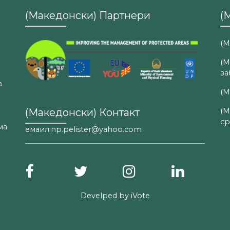
(Македонски) Партнери
(
(М
(М
за
а
(М
(М
(Македонски) Контакт
ср
ма
емаил:np.pelister@yahoo.com
Develped by
iVote