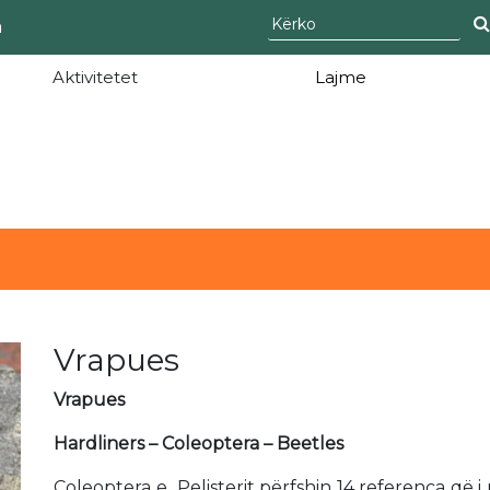
а
Aktivitetet
Lajme
Vrapues
Vrapues
Hardliners – Coleoptera – Beetles
Coleoptera e Pelisterit përfshin 14 referenca që i 