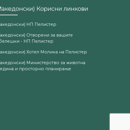
Македонски) Корисни линкови
акедонски) НП Пелистер
акедонски) Отворени за вашите
белешки - НП Пелистер
акедонски) Хотел Молика на Пелистер
акедонски) Министерство за животна
едина и просторно планирање