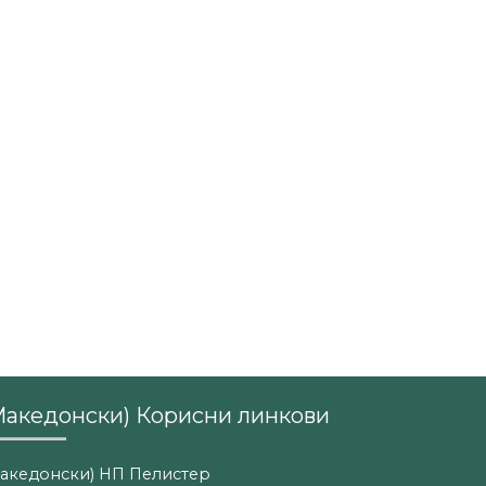
Македонски) Корисни линкови
акедонски) НП Пелистер