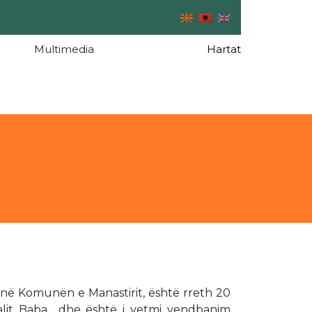
Multimedia
Hartat
t në Komunën e Manastirit, është rreth 20
Malit Baba dhe është i vetmi vendbanim