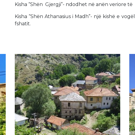
Kisha “Shën Gjergji”- ndodhet në anën veriore të f
Kisha “Shën Athanasius i Madh”- një kishë e vogël
fshatit.