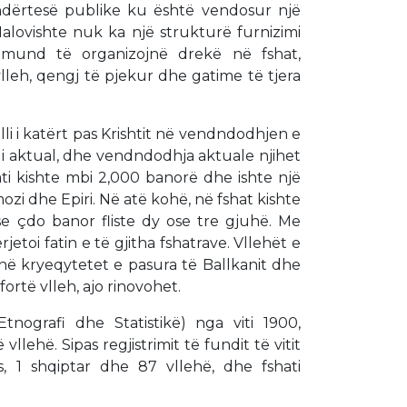
ndërtesë publike ku është vendosur një
Malovishte nuk ka një strukturë furnizimi
t mund të organizojnë drekë në fshat,
vlleh, qengj të pjekur dhe gatime të tjera
li i katërt pas Krishtit në vendndodhjen e
i aktual, dhe vendndodhja aktuale njihet
hati kishte mbi 2,000 banorë dhe ishte një
i dhe Epiri. Në atë kohë, në fshat kishte
 çdo banor fliste dy ose tre gjuhë. Me
jetoi fatin e të gjitha fshatrave. Vllehët e
 në kryeqytetet e pasura të Ballkanit dhe
 fortë vlleh, ajo rinovohet.
Etnografi dhe Statistikë) nga viti 1900,
lehë. Sipas regjistrimit të fundit të vitit
 1 shqiptar dhe 87 vllehë, dhe fshati