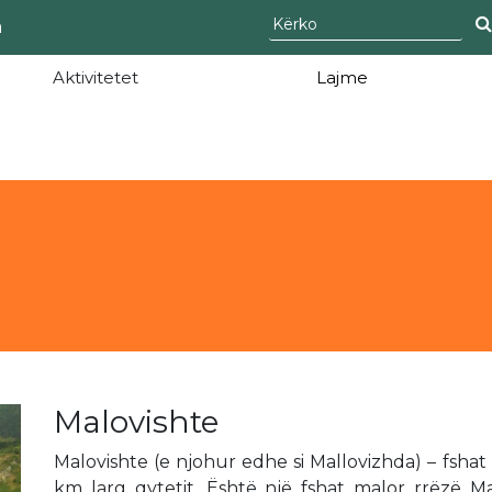
а
Aktivitetet
Lajme
Malovishte
Malovishte (e njohur edhe si Mallovizhda) – fsha
km larg qytetit. Është një fshat malor rrëzë 