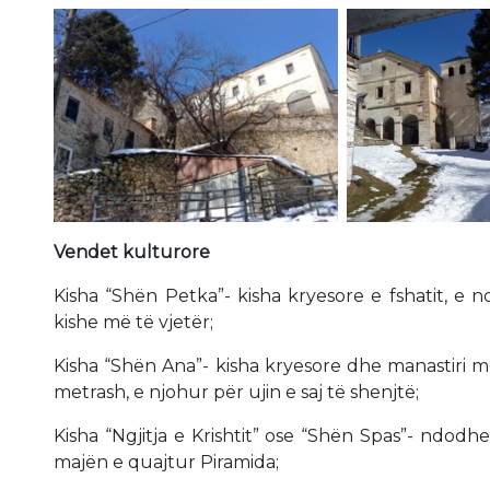
Vendet kulturore
Kisha “Shën Petka”- kisha kryesore e fshatit, e 
kishe më të vjetër;
Kisha “Shën Ana”- kisha kryesore dhe manastiri me 
metrash, e njohur për ujin e saj të shenjtë;
Kisha “Ngjitja e Krishtit” ose “Shën Spas”- ndodh
majën e quajtur Piramida;