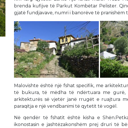
brenda kufijve të Parkut Kombëtar Pelister. Qin
gjatë fundjavave, numri i banorëve të pranishëm t
Malovishte është një fshat specifik, me arkitektur
të bukura, të mëdha të ndërtuara me gurë, në
arkitekturës së vjetër janë rrugët e ruajtura m
paraqitja e një vendbanimi të qytetit të vogël.
Në qendër të fshatit është kisha e Shën.Petka
ikonostasin e jashtëzakonshëm prej druri të b