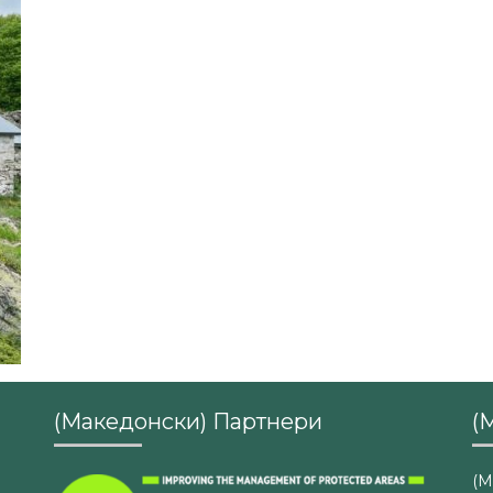
(Македонски) Партнери
(
(М