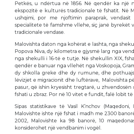
Petkës, u ndërtua në 1856. Në qendër ka një 
ekspozitë e kulturës tradicionale të fshatit. Në 
ushqimi, por me njoftimin paraprak, vendasi
specialitete të famshme vllehe, siç janë byrekët 
tradicionale vendase.
Malovishta daton nga kohërat e lashta, nga shekul
Popova Niva, dy kilometra e gjysmë larg nga vend
nga shekulli i 16-të e tutje. Në shekullin XIX, fs
qendër e banuar nga vllehët nga Voskopoja, Gramoz
dy shkolla greke dhe dy rumune, dhe pothuajse
lëvizjet e migracionit dhe luftërave, Malovishta për
pasur, që ishin kryesisht tregtarë, u zhvendosën
fshati u zbraz. Por në 10 vitet e fundit, falë lobit të
Sipas statistikave të Vasil K’nchov (Maqedoni, 
Malovishte ishte një fshat i madh me 2300 banorë vl
2002, Malovishte ka 98 banorë, 10 maqedonas,
konsiderohet një vendbanim i vogël.