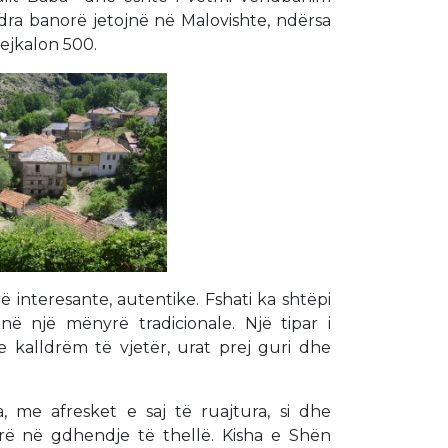
dra banorë jetojnë në Malovishte, ndërsa
ejkalon 500.
ë interesante, autentike. Fshati ka shtëpi
 një mënyrë tradicionale. Një tipar i
e kalldrëm të vjetër, urat prej guri dhe
, me afresket e saj të ruajtura, si dhe
ërë në gdhendje të thellë. Kisha e Shën