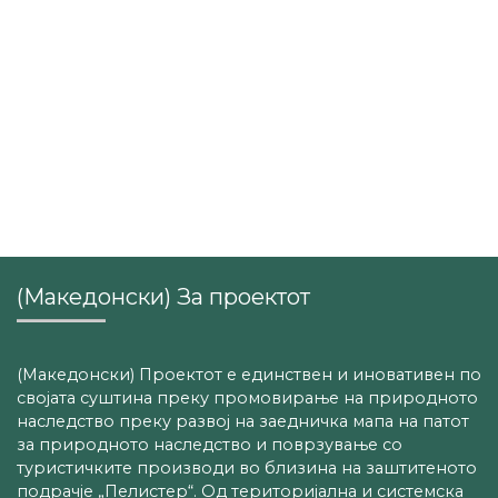
(Македонски) За проектот
(Македонски) Проектот е единствен и иновативен по
својата суштина преку промовирање на природното
наследство преку развој на заедничка мапа на патот
за природното наследство и поврзување со
туристичките производи во близина на заштитеното
подрачје „Пелистер“. Од територијална и системска