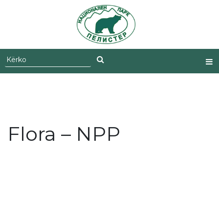
Skip
to
content
Flora – NPP