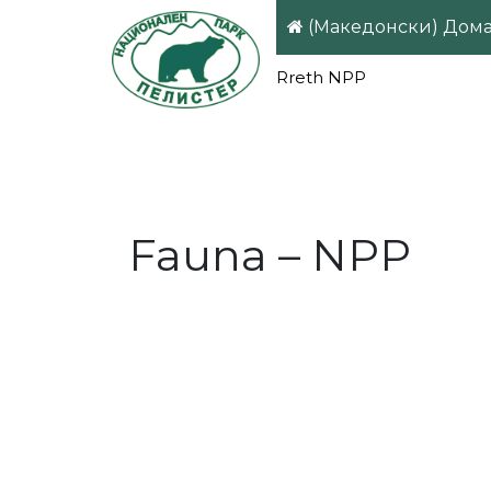
Skip
(Македонски) Дом
to
content
Rreth NPP
Fauna – NPP