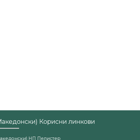
Македонски) Корисни линкови
акедонски) НП Пелистер