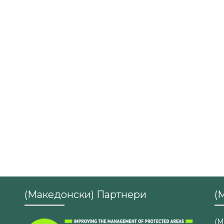
(Македонски) Партнери
(
(М