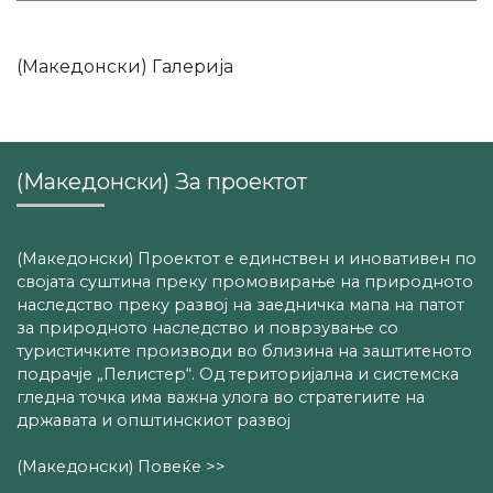
(Македонски) Галерија
(Македонски) За проектот
(Македонски) Проектот е единствен и иновативен по
својата суштина преку промовирање на природното
наследство преку развој на заедничка мапа на патот
за природното наследство и поврзување со
туристичките производи во близина на заштитеното
подрачје „Пелистер“. Од територијална и системска
гледна точка има важна улога во стратегиите на
државата и општинскиот развој
(Македонски) Повеќе >>