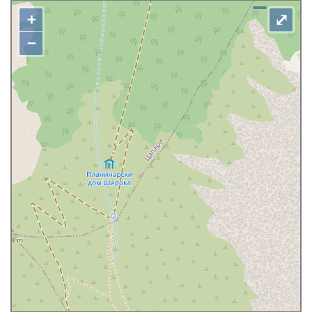
+
⤢
−