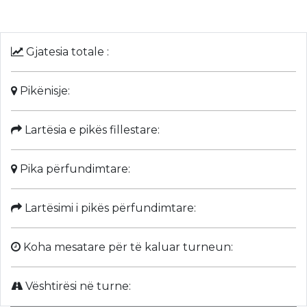
Gjatesia totale :
Pikënisje:
Lartësia e pikës fillestare:
Pika përfundimtare:
Lartësimi i pikës përfundimtare:
Koha mesatare për të kaluar turneun:
Vështirësi në turne: