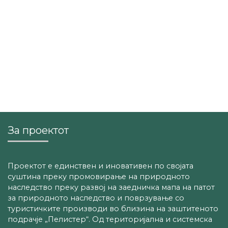
За проектот
Проектот е единствен и иновативен по својата
суштина преку промовирање на природното
наследство преку развој на заедничка мапа на патот
за природното наследство и поврзување со
туристичките производи во близина на заштитеното
подрачје „Пелистер“. Од територијална и системска