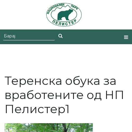
Skip
to
content
Теренска обука за
вработените од НП
Пелистер1